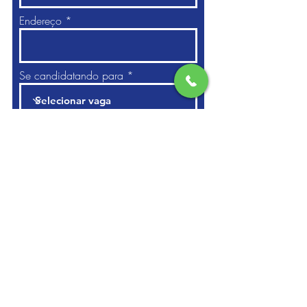
Endereço
Se candidatando para
Data de início
Envie o seu curriculo atráves desse
Email:
etapaveloz@gmail.com
Proximo