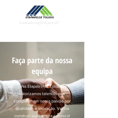
Levando conforto pra si!!
Faça parte da nossa
equipa
Na EtapaVeloz Toldos,
valorizamos talentos que
compartilham nossa paixão por
qualidade e inovação. Venha
construir sua carreira conosco!